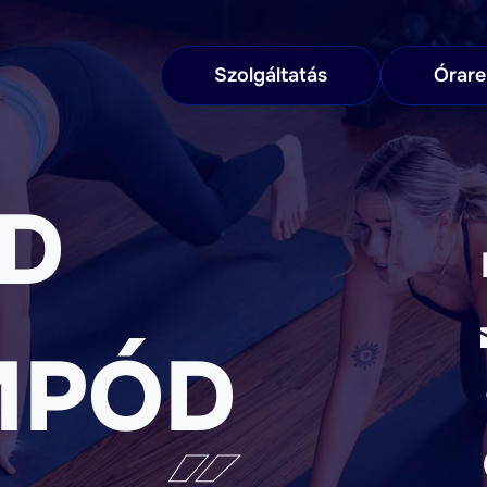
Szolgáltatás
Órar
ŐD
MPÓD