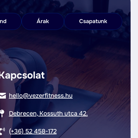
end
Árak
Csapatunk
Kapcsolat
hello@vezerfitness.hu
Debrecen, Kossuth utca 42.
(+36) 52 458-172