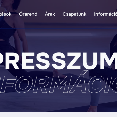
tások
Órarend
Árak
Csapatunk
Informáci
PRESSZUM
NFORMÁCI