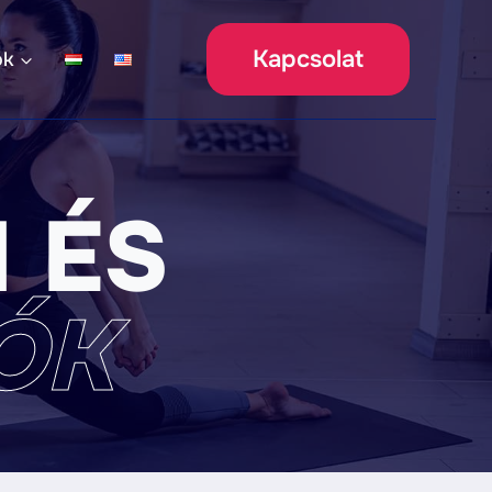
Kapcsolat
ók
 ÉS
ÓK