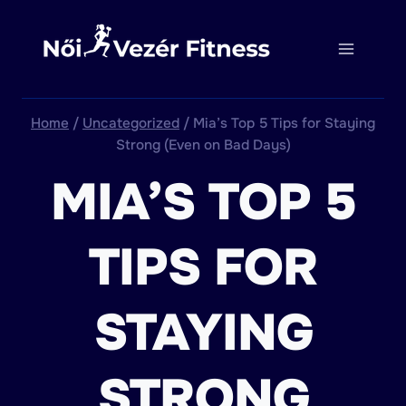
Skip
to
content
Home
/
Uncategorized
/
Mia’s Top 5 Tips for Staying
Strong (Even on Bad Days)
MIA’S TOP 5
TIPS FOR
STAYING
STRONG